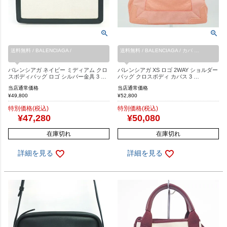
送料無料 / BALENCIAGA /
送料無料 / BALENCIAGA / カバ …
バレンシアガ ネイビー ミディアム クロ
バレンシアガ XS ロゴ 2WAY ショルダー
スボディバッグ ロゴ シルバー金具 3 …
バッグ クロスボディ カバス 3 …
当店通常価格
当店通常価格
¥
49,800
¥
52,800
特別価格(税込)
特別価格(税込)
¥
47,280
¥
50,080
在庫切れ
在庫切れ
詳細を見る
詳細を見る