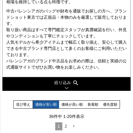
相場を維持している点も特徴です。
中古バレンシアガのバッグや財布を通販でお探しの方へ、ブラン
ドショット東京では正規品・本物のみを厳選して販売しておりま
す。
取り扱い商品はすべて専門鑑定スタッフが真贋確認を行い、外見
やコンディションも丁寧にチェックしています。
人気モデルから希少アイテムまで幅広く取り揃え、安心して購入
できる中古ブランド専門店として多くのお客様にご利用いただい
ております。
バレンシアガのブランド中古品をお求めの際は、信頼と実績の公
式通販サイトでぜひお買い物をお楽しみください。
絞り込み
並び替え
価格が安い順
価格が高い順
新着順
優先度順
36
件中
1
-
20
件表示
1
2