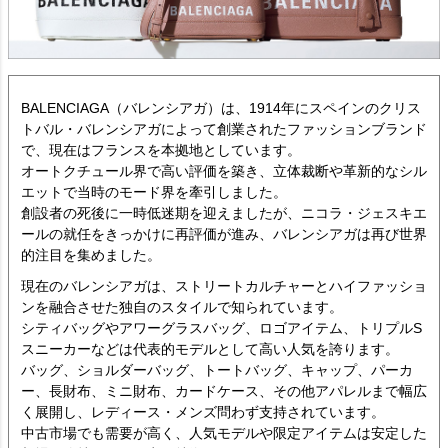
BALENCIAGA（バレンシアガ）は、1914年にスペインのクリス
トバル・バレンシアガによって創業されたファッションブランド
で、現在はフランスを本拠地としています。
オートクチュール界で高い評価を築き、立体裁断や革新的なシル
エットで当時のモード界を牽引しました。
創設者の死後に一時低迷期を迎えましたが、ニコラ・ジェスキエ
ールの就任をきっかけに再評価が進み、バレンシアガは再び世界
的注目を集めました。
現在のバレンシアガは、ストリートカルチャーとハイファッショ
ンを融合させた独自のスタイルで知られています。
シティバッグやアワーグラスバッグ、ロゴアイテム、トリプルS
スニーカーなどは代表的モデルとして高い人気を誇ります。
バッグ、ショルダーバッグ、トートバッグ、キャップ、パーカ
ー、長財布、ミニ財布、カードケース、その他アパレルまで幅広
く展開し、レディース・メンズ問わず支持されています。
中古市場でも需要が高く、人気モデルや限定アイテムは安定した