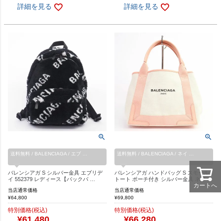
詳細を見る
詳細を見る
送料無料 / BALENCIAGA / エブ …
送料無料 / BALENCIAGA / ネイ …
バレンシアガ S シルバー金具 エブリデ
バレンシアガ ハンドバッグ S スモール
イ 552379 レディース【バックパ …
トート ポーチ付き シルバー金具 ネイ …
カートへ
当店通常価格
当店通常価格
¥
64,800
¥
69,800
特別価格(税込)
特別価格(税込)
¥
61,480
¥
66,280