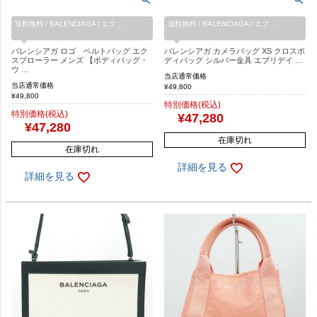
送料無料 / BALENCIAGA / エク …
送料無料 / BALENCIAGA / エブ …
バレンシアガ ロゴ ベルトバッグ エク
バレンシアガ カメラバッグ XS クロスボ
スプローラー メンズ 【ボディバッグ・
ディバッグ シルバー金具 エブリデイ …
ウ …
当店通常価格
当店通常価格
¥
49,800
¥
49,800
特別価格(税込)
特別価格(税込)
¥
47,280
¥
47,280
在庫切れ
在庫切れ
詳細を見る
詳細を見る