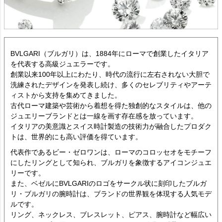
BVLGARI（ブルガリ）は、1884年にローマで創業したイタリア
を代表する高級ジュエラーです。
創業以来100年以上にわたり、時代の流行に左右されない大胆で
洗練されたデザインを発表し続け、多くのセレブリティやアーテ
ィストから支持を集めてきました。
古代ローマ建築や芸術から着想を得た独創的なスタイルは、他の
ジュエリーブランドとは一線を画す存在感を放っています。
イタリアの美意識とスイス時計製造の技術力が融合したプロダク
トは、世界的にも高い評価を得ています。
代表作であるビー・ゼロワンは、ローマのコロッセオをモチーフ
にしたリングとして知られ、ブルガリを象徴するアイコンジュエ
リーです。
また、ベゼルにBVLGARIのロゴをサークル状に刻印したブルガ
リ・ブルガリの腕時計は、ブランドの世界観を体現する人気モデ
ルです。
リング、ネックレス、ブレスレット、ピアス、腕時計など幅広い