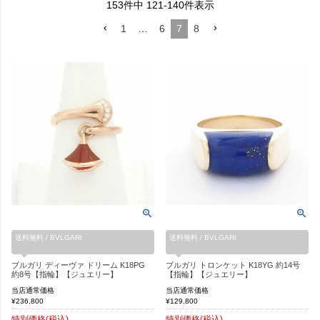
153
件中
121
-
140
件表示
1
…
6
7
8
送料無料 / BVLGARI
送料無料 / BVLGARI
ブルガリ ディーヴァ ドリーム K18PG
ブルガリ トロンケット K18YG 約14号
約8号【指輪】【ジュエリー】
【指輪】【ジュエリー】
当店通常価格
当店通常価格
¥
236,800
¥
129,800
特別価格(税込)
特別価格(税込)