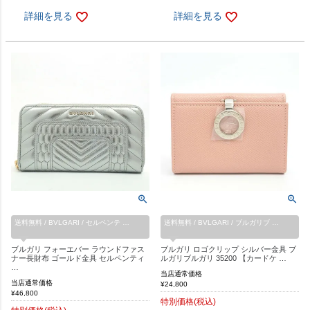
詳細を見る
詳細を見る
送料無料 / BVLGARI / セルペンテ …
送料無料 / BVLGARI / ブルガリブ …
ブルガリ フォーエバー ラウンドファス
ブルガリ ロゴクリップ シルバー金具 ブ
ナー長財布 ゴールド金具 セルペンティ
ルガリブルガリ 35200 【カードケ …
…
当店通常価格
当店通常価格
¥
24,800
¥
46,800
特別価格(税込)