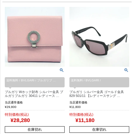
送料無料 / BVLGARI / ブルガリブ …
送料無料 / BVLGARI /
ブルガリ Wホック財布 シルバー金具 ブ
ブルガリ シルバー金具 ゴールド金具
ルガリブルガリ 30411 レディース …
829 501/11 【レディースサング …
当店通常価格
当店通常価格
¥
29,800
¥
11,800
特別価格(税込)
特別価格(税込)
¥
28,280
¥
11,180
在庫切れ
在庫切れ