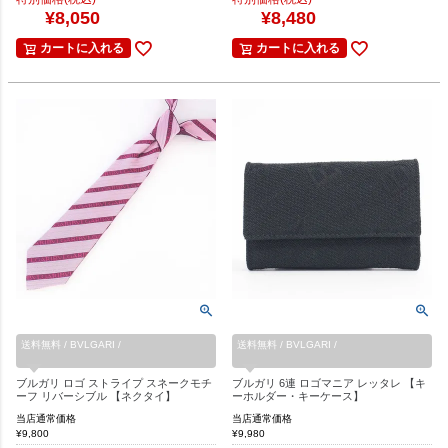
¥
8,050
¥
8,480
カートに入れる
カートに入れる
送料無料 / BVLGARI /
送料無料 / BVLGARI /
ブルガリ ロゴ ストライプ スネークモチ
ブルガリ 6連 ロゴマニア レッタレ 【キ
ーフ リバーシブル 【ネクタイ】
ーホルダー・キーケース】
当店通常価格
当店通常価格
¥
9,800
¥
9,980