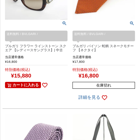
送料無料 / BVLGARI /
送料無料 / BVLGARI /
ブルガリ フラワー ラインストーン スク
ブルガリ パイソン 蛇柄 スネークモチー
エア 【レディースサングラス】| 中古
フ 【ネクタイ】
当店通常価格
当店通常価格
¥
16,800
¥
17,800
特別価格(税込)
特別価格(税込)
¥
15,880
¥
16,800
カートに入れる
在庫切れ
詳細を見る