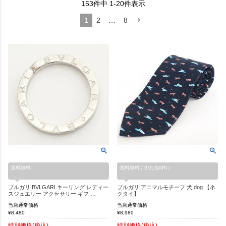
153
件中
1
-
20
件表示
1
2
…
8
送料無料
送料無料 / BVLGARI /
ブルガリ BVLGARI キーリング レディー
ブルガリ アニマルモチーフ 犬 dog 【ネ
スジュエリー アクセサリー ギフ …
クタイ】
当店通常価格
当店通常価格
¥
8,480
¥
8,980
特別価格(税込)
特別価格(税込)