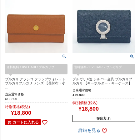
送料無料 / BVLGARI / ブルガリブ …
送料無料 / BVLGARI / ブルガリブ …
ブルガリ クラシコ フラップウォレット
ブルガリ 6連 シルバー金具 ブルガリブ
ブルガリブルガリ メンズ 【長財布（小
ルガリ 【キーホルダー・キーケース】
…
当店通常価格
当店通常価格
¥
19,800
¥
19,800
特別価格(税込)
特別価格(税込)
¥
18,800
¥
18,800
在庫切れ
カートに入れる
詳細を見る