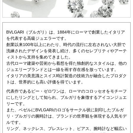
BVLGARI（ブルガリ）は、1884年にローマで創業したイタリア
を代表する高級ジュエラーです。
創業以来100年以上にわたり、時代の流行に左右されない大胆で
洗練されたデザインを発表し続け、多くのセレブリティやアーテ
ィストから支持を集めてきました。
古代ローマ建築や芸術から着想を得た独創的なスタイルは、他の
ジュエリーブランドとは一線を画す存在感を放っています。
イタリアの美意識とスイス時計製造の技術力が融合したプロダク
トは、世界的にも高い評価を得ています。
代表作であるビー・ゼロワンは、ローマのコロッセオをモチーフ
にしたリングとして知られ、ブルガリを象徴するアイコンジュエ
リーです。
また、ベゼルにBVLGARIのロゴをサークル状に刻印したブルガ
リ・ブルガリの腕時計は、ブランドの世界観を体現する人気モデ
ルです。
リング、ネックレス、ブレスレット、ピアス、腕時計など幅広い