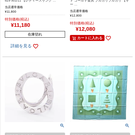
829 501/11 【レディースサング …
ド ゴールド金具 ブルガリブルガリ 【キ
ー …
当店通常価格
当店通常価格
¥
11,800
¥
12,800
特別価格(税込)
特別価格(税込)
¥
11,180
¥
12,080
在庫切れ
カートに入れる
詳細を見る