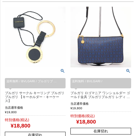
送料無料 / BVLGARI / ブルガリブ …
送料無料 / BVLGARI /
ブルガリ サークル キーリング ブルガリ
ブルガリ ロゴマニア ワンショルダー ゴ
ブルガリ 【キーホルダー・キーケー
ールド金具 ブルガリブルガリ レディ …
ス】
当店通常価格
当店通常価格
¥
19,800
¥
19,800
特別価格(税込)
特別価格(税込)
¥
18,800
¥
18,800
在庫切れ
在庫切れ