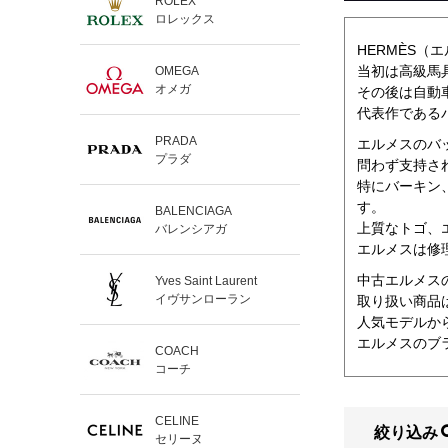
ROLEX
ロレックス
HERMÈS（
当初は高級馬
OMEGA
オメガ
その後は自動
代表作である
PRADA
エルメスのバ
プラダ
問わず支持さ
特にバーキン
す。
BALENCIAGA
上質なトゴ、
バレンシアガ
エルメスは修
中古エルメス
Yves Saint Laurent
イヴサンローラン
取り扱い商品
人気モデルか
エルメスのブ
COACH
コーチ
CELINE
絞り込み
セリーヌ