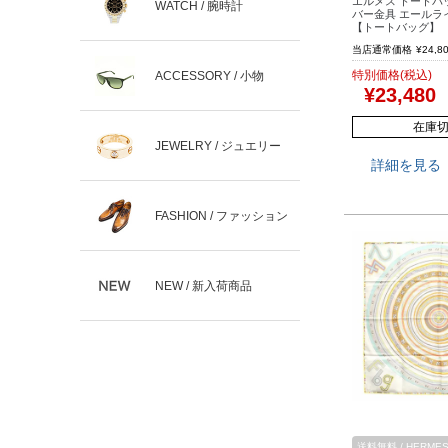
エルメス トートバッ
WATCH / 腕時計
バー金具 エールラ
【トートバッグ】
当店通常価格
¥
24,8
特別価格(税込)
ACCESSORY / 小物
¥
23,480
在庫
JEWELRY / ジュエリー
詳細を見る
FASHION / ファッション
NEW / 新入荷商品
送料無料 / HERMES