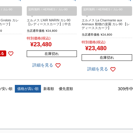
 / カレ90
送料無料 / HERMES / カレ90
送料無料 / HERMES / カレ90
Grelots カレ
エルメス L’AIR MARIN カレ90
エルメス La Charmante aux
スカーフ】
【レディーススカーフ】| 中古
Animaux 動物の楽園 カレ90 【レ
ディーススカーフ】
00
当店通常価格
¥
24,800
当店通常価格
¥
24,800
特別価格(税込)
特別価格(税込)
¥
23,480
¥
23,480
れる
在庫切れ
在庫切れ
詳細を見る
詳細を見る
309
件
が安い順
価格が高い順
新着順
優先度順