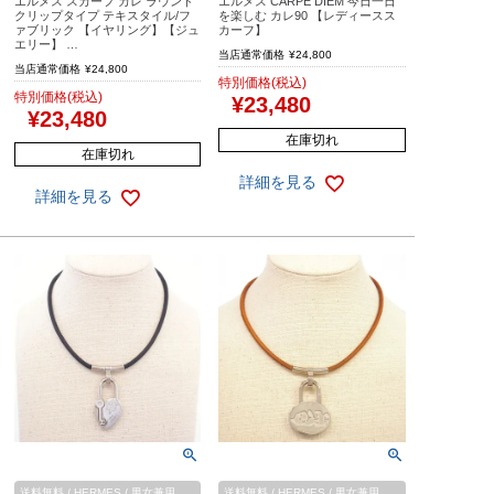
エルメス スカーフ カレ ラウンド
エルメス CARPE DIEM 今日一日
クリップタイプ テキスタイル/フ
を楽しむ カレ90 【レディースス
ァブリック 【イヤリング】【ジュ
カーフ】
エリー】 …
当店通常価格
¥
24,800
当店通常価格
¥
24,800
特別価格(税込)
特別価格(税込)
¥
23,480
¥
23,480
在庫切れ
在庫切れ
詳細を見る
詳細を見る
送料無料 / HERMES / 男女兼用
送料無料 / HERMES / 男女兼用