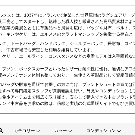
エルメス）は、1837年にフランスで創業した世界屈指のラグジュアリー
具工房としてスタートし、熟練した職人技と厳選された高品質素材によ
車産業の発展とともに革製品へと展開を広げ、バッグや財布、ベルト、
バーキンやケリーは、エルメスのクラフトマンシップを象徴する存在と
ッグ、トートバッグ、ハンドバッグ、ショルダーバッグ、長財布、コイ
れ、中古市場でも安定した相場を維持しています。
、ケリー、エールライン、コンスタンスなどの定番モデルは入手困難な
エプソン、ボックスカーフといったレザーは耐久性に優れ、適切なアフ
理やメンテナンス体制も整っており、一生使える革製品として資産価値
のバッグや財布を通販でお探しの方に向け、ブランドショット東京では
はすべて専門鑑定スタッフが真贋確認を行い、外見やコンディションも
ら希少アイテムまで幅広く取り揃え、安心して購入できる中古ブランド
ランド中古品をお求めの際は、信頼と実績の公式通販サイトでぜひお買
カテゴリー
カラー
コンディション