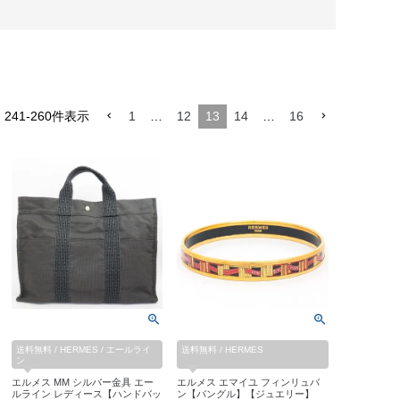
中
241
-
260
件表示
1
…
12
13
14
…
16
送料無料 / HERMES / エールライ
送料無料 / HERMES
ン
エルメス MM シルバー金具 エー
エルメス エマイユ フィンリュバ
ルライン レディース【ハンドバッ
ン【バングル】【ジュエリー】