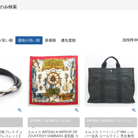
のみ検索
309
件
が安い順
価格が高い順
新着順
優先度順
S
送料無料 / HERMES / カレ90
送料無料 / HERMES / エールライ
ン
2連ブレス チョ
エルメス BATEAU A VAPEUR DE
エルメス トートバッグ MM シル
ブレスレット】
JOUFFROY DABBANS 蒸気船 カ
バー金具 エールライン 男女兼用