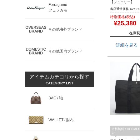
【ジュエリー】
Ferragamo
当店通常価格
¥
26,8
フェラガモ
特別価格(税込)
¥
25,380
その他海外ブランド
在庫
詳細を見る
その他国内ブランド
アイテムカテゴリから探す
CATEGORY LIST
BAG / 鞄
WALLET / 財布
送料無料 / HERME
ン