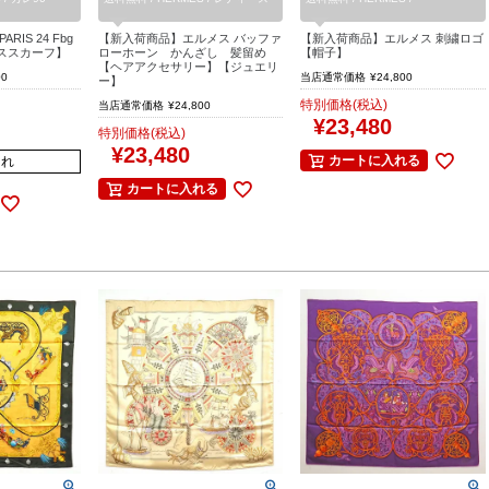
RIS 24 Fbg
【新入荷商品】エルメス バッファ
【新入荷商品】エルメス 刺繍ロゴ
ーススカーフ】
ローホーン かんざし 髪留め
【帽子】
【ヘアアクセサリー】【ジュエリ
00
当店通常価格
¥
24,800
ー】
特別価格(税込)
当店通常価格
¥
24,800
¥
23,480
特別価格(税込)
¥
23,480
カートに入れる
切れ
カートに入れる