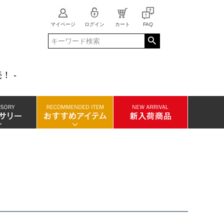
マイページ
ログイン
カート
FAQ
！ -