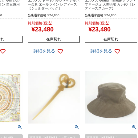
グ GM シル
エルメス トートバッグ PM シルバ
エルメス Grand manege グラン・
イン 男女兼用
ー金具 エールライン レディース
マネージュ 大馬術場 カレ90 【レ
【ショルダーバッグ】
ディーススカーフ】
00
当店通常価格
¥
24,800
当店通常価格
¥
24,800
特別価格(税込)
特別価格(税込)
¥
23,480
¥
23,480
切れ
在庫切れ
在庫切れ
詳細を見る
詳細を見る
 / カレ90
送料無料 / HERMES / レディース
送料無料 / HERMES /