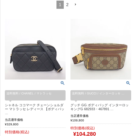
1
2
送料無料 / CHANEL / マトラッセ
送料無料 / GUCCI / インターロッキ …
シャネル ココマーク チェーンショルダ
グッチ GG ボディバッグ インターロッ
ー マトラッセ レディース 【ボディバッ
キングG 682933・467891 …
…
当店通常価格
当店通常価格
¥
109,800
¥
329,800
特別価格(税込)
特別価格(税込)
¥
104,280