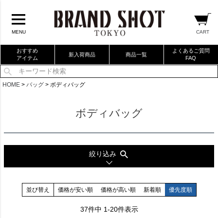
CART
MENU
おすすめ
よくあるご質問
新入荷商品
商品一覧
アイテム
FAQ
当店厳選ブランドバック
HOME
バッグ
ボディバッグ
当店厳選ブランドジュエリー
ボディバッグ
当店厳選ブランドウォッチ
ブランドリングコレクション
絞り込み
並び替え
価格が安い順
価格が高い順
新着順
優先度順
37
件中
1
-
20
件表示