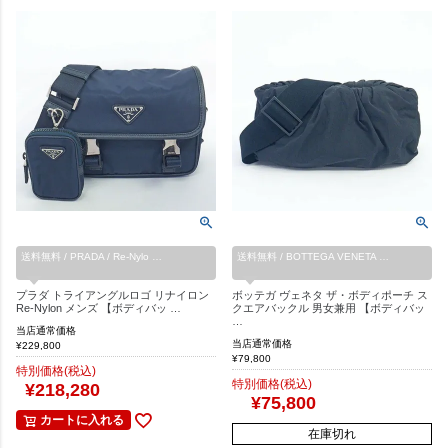
送料無料 / PRADA / Re-Nylo …
送料無料 / BOTTEGA VENETA …
プラダ トライアングルロゴ リナイロン
ボッテガ ヴェネタ ザ・ボディポーチ ス
Re-Nylon メンズ 【ボディバッ …
クエアバックル 男女兼用 【ボディバッ
…
当店通常価格
当店通常価格
¥
229,800
¥
79,800
特別価格(税込)
特別価格(税込)
¥
218,280
¥
75,800
カートに入れる
在庫切れ