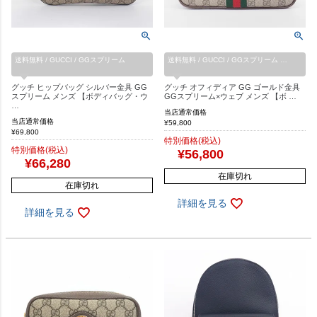
送料無料 / GUCCI / GGスプリーム
送料無料 / GUCCI / GGスプリーム …
グッチ ヒップバッグ シルバー金具 GG
グッチ オフィディア GG ゴールド金具
スプリーム メンズ 【ボディバッグ・ウ
GGスプリーム×ウェブ メンズ 【ボ …
…
当店通常価格
当店通常価格
¥
59,800
¥
69,800
特別価格(税込)
特別価格(税込)
¥
56,800
¥
66,280
在庫切れ
在庫切れ
詳細を見る
詳細を見る