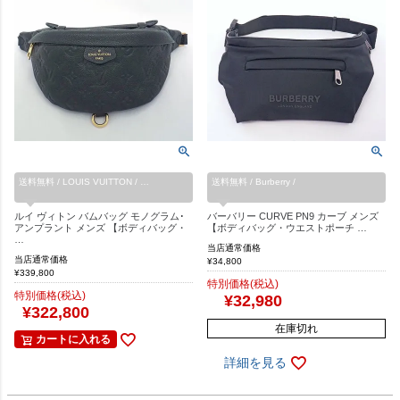
送料無料 / LOUIS VUITTON / …
送料無料 / Burberry /
ルイ ヴィトン バムバッグ モノグラム･
バーバリー CURVE PN9 カーブ メンズ
アンプラント メンズ 【ボディバッグ・
【ボディバッグ・ウエストポーチ …
…
当店通常価格
当店通常価格
¥
34,800
¥
339,800
特別価格(税込)
特別価格(税込)
¥
32,980
¥
322,800
在庫切れ
カートに入れる
詳細を見る