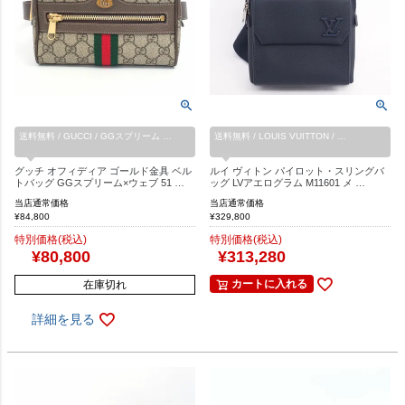
送料無料 / GUCCI / GGスプリーム …
送料無料 / LOUIS VUITTON / …
グッチ オフィディア ゴールド金具 ベル
ルイ ヴィトン パイロット・スリングバ
トバッグ GGスプリーム×ウェブ 51 …
ッグ LVアエログラム M11601 メ …
当店通常価格
当店通常価格
¥
84,800
¥
329,800
特別価格(税込)
特別価格(税込)
¥
80,800
¥
313,280
カートに入れる
在庫切れ
詳細を見る