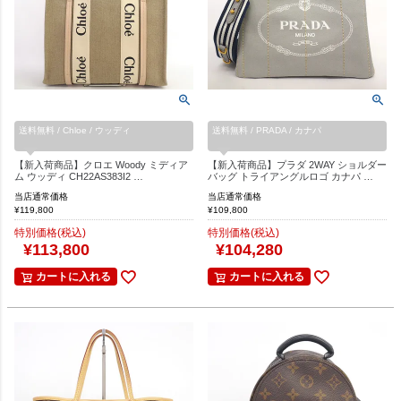
送料無料 / Chloe / ウッディ
送料無料 / PRADA / カナパ
【新入荷商品】クロエ Woody ミディア
【新入荷商品】プラダ 2WAY ショルダー
ム ウッディ CH22AS383I2 …
バッグ トライアングルロゴ カナパ …
当店通常価格
当店通常価格
¥
119,800
¥
109,800
特別価格(税込)
特別価格(税込)
¥
113,800
¥
104,280
カートに入れる
カートに入れる