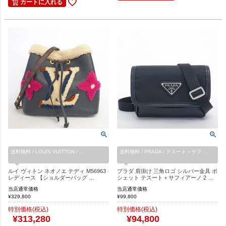
カートに入れる
送料無料 / LOUIS VUITTON / …
送料無料 / PRADA / テスート＋サフ …
ルイ ヴィトン ネオノエ テディ M56963
プラダ 肩掛け 三角ロゴ シルバー金具 ポ
レディース 【ショルダーバッグ …
シェット テスート＋サフィアーノ 2 …
当店通常価格
当店通常価格
¥
329,800
¥
99,800
特別価格(税込)
特別価格(税込)
¥
313,280
¥
94,800