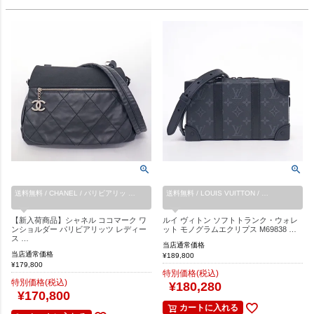
送料無料 / CHANEL / パリビアリッ …
送料無料 / LOUIS VUITTON / …
【新入荷商品】シャネル ココマーク ワ
ルイ ヴィトン ソフトトランク・ウォレ
ンショルダー パリビアリッツ レディー
ット モノグラムエクリプス M69838 …
ス …
当店通常価格
当店通常価格
¥
189,800
¥
179,800
特別価格(税込)
特別価格(税込)
¥
180,280
¥
170,800
カートに入れる