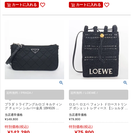
カートに入れる
カートに入れる
送料無料 / PRADA /
送料無料 / LOEWE /
プラダ トライアングルロゴ キルティン
ロエベ ロエベ フォント ドローストリン
グ チェーン シルバー金具 1BH026 …
グ ポシェット レディース 【ショルダ …
当店通常価格
当店通常価格
¥
149,800
¥
79,800
特別価格(税込)
特別価格(税込)
¥
142,280
¥
75,800