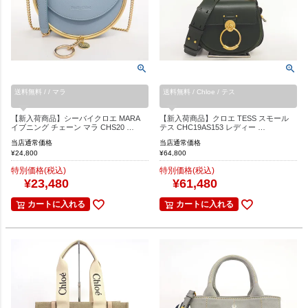
送料無料 / / マラ
送料無料 / Chloe / テス
【新入荷商品】シーバイクロエ MARA
【新入荷商品】クロエ TESS スモール
イブニング チェーン マラ CHS20 …
テス CHC19AS153 レディー …
当店通常価格
当店通常価格
¥
24,800
¥
64,800
特別価格(税込)
特別価格(税込)
¥
23,480
¥
61,480
カートに入れる
カートに入れる