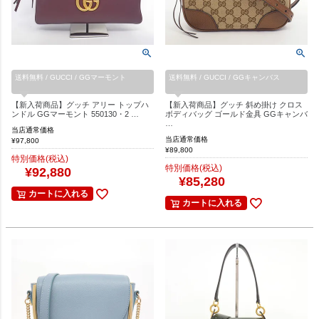
送料無料 / GUCCI / GGマーモント
送料無料 / GUCCI / GGキャンバス
【新入荷商品】グッチ アリー トップハ
【新入荷商品】グッチ 斜め掛け クロス
ンドル GGマーモント 550130・2 …
ボディバッグ ゴールド金具 GGキャンバ
…
当店通常価格
当店通常価格
¥
97,800
¥
89,800
特別価格(税込)
特別価格(税込)
¥
92,880
¥
85,280
カートに入れる
カートに入れる