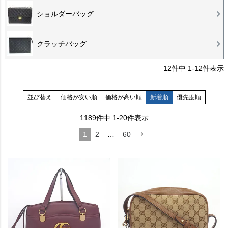
ショルダーバッグ
クラッチバッグ
12
件中
1
-
12
件表示
並び替え
価格が安い順
価格が高い順
新着順
優先度順
1189
件中
1
-
20
件表示
1
2
…
60