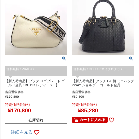
送料無料 / PRADA /
送料無料 / GUCCI / マイクログッチ …
【新入荷商品】プラダ ロゴプレート ゴ
【新入荷商品】グッチ GG柄 ミニバッグ
ールド金具 1BH193 レディース 【 …
2WAY ショルダー ゴールド金具 …
当店通常価格
当店通常価格
¥
179,800
¥
89,800
特別価格(税込)
特別価格(税込)
¥
170,800
¥
85,280
カートに入れる
在庫切れ
詳細を見る