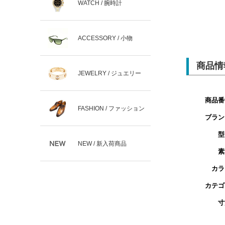
WATCH / 腕時計
ACCESSORY / 小物
商品情
JEWELRY / ジュエリー
商品番
FASHION / ファッション
ブラン
型
NEW / 新入荷商品
素
カラ
カテゴ
寸