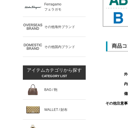
Ferragamo
フェラガモ
その他海外ブランド
商品コ
その他国内ブランド
アイテムカテゴリから探す
外
CATEGORY LIST
内
BAG / 鞄
備
その他注意事
WALLET / 財布