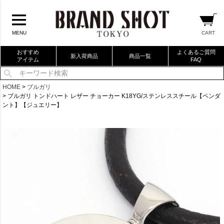
CART
MENU
おすすめ
よくあるご質問
新入荷商品
商品一覧
アイテム
FAQ
当店厳選ブランドバック
HOME
ブルガリ
ブルガリ トンドハート レザー チョーカー K18YG/ステンレススチール【ペンダ
当店厳選ブランドジュエリー
ント】【ジュエリー】
当店厳選ブランドウォッチ
ブランドリングコレクション