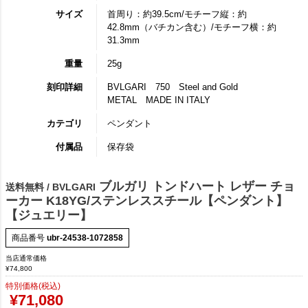
サイズ
首周り：約39.5cm/モチーフ縦：約
42.8mm（バチカン含む）/モチーフ横：約
31.3mm
重量
25g
刻印詳細
BVLGARI 750 Steel and Gold
METAL MADE IN ITALY
カテゴリ
ペンダント
付属品
保存袋
ブルガリ トンドハート レザー チョ
送料無料 / BVLGARI
ーカー K18YG/ステンレススチール【ペンダント】
【ジュエリー】
商品番号
ubr-24538-1072858
当店通常価格
¥
74,800
特別価格(税込)
¥
71,080