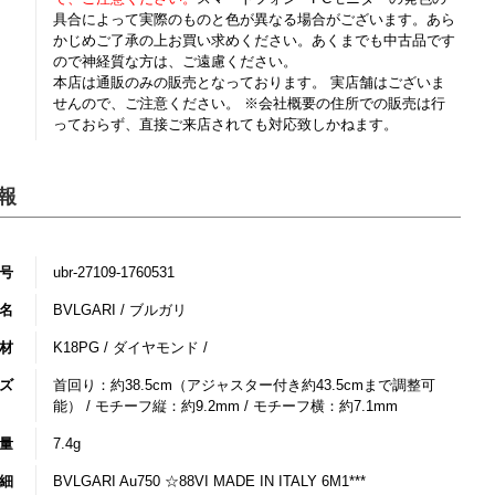
具合によって実際のものと色が異なる場合がございます。あら
かじめご了承の上お買い求めください。あくまでも中古品です
ので神経質な方は、ご遠慮ください。
本店は通販のみの販売となっております。 実店舗はございま
せんので、ご注意ください。 ※会社概要の住所での販売は行
っておらず、直接ご来店されても対応致しかねます。
報
号
ubr-27109-1760531
名
BVLGARI / ブルガリ
材
K18PG / ダイヤモンド /
ズ
首回り：約38.5cm（アジャスター付き約43.5cmまで調整可
能） / モチーフ縦：約9.2mm / モチーフ横：約7.1mm
量
7.4g
細
BVLGARI Au750 ☆88VI MADE IN ITALY 6M1***