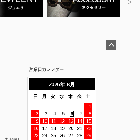
ペー
ジト
ップ
営業日カレンダー
へ
。 実店舗は