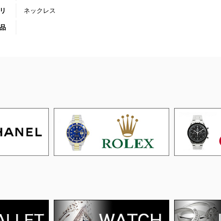
リ
ネックレス
品