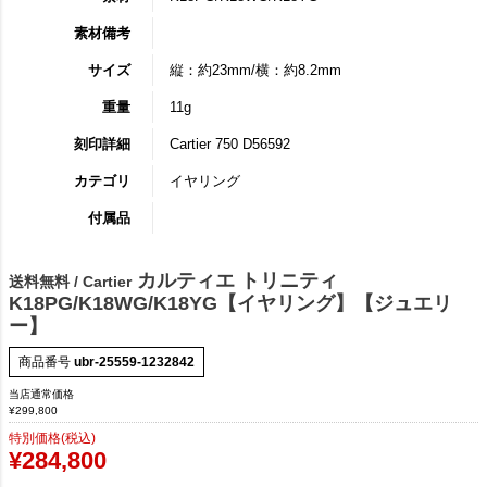
素材備考
サイズ
縦：約23mm/横：約8.2mm
重量
11g
刻印詳細
Cartier 750 D56592
カテゴリ
イヤリング
付属品
カルティエ トリニティ
送料無料 / Cartier
K18PG/K18WG/K18YG【イヤリング】【ジュエリ
ー】
商品番号
ubr-25559-1232842
当店通常価格
¥
299,800
特別価格(税込)
¥
284,800