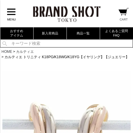
CART
MENU
おすすめ
よくあるご質問
新入荷商品
商品一覧
アイテム
FAQ
当店厳選ブランドバック
HOME
カルティエ
カルティエ トリニティ K18PG/K18WG/K18YG【イヤリング】【ジュエリー】
当店厳選ブランドジュエリー
当店厳選ブランドウォッチ
ブランドリングコレクション