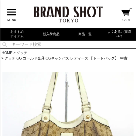
CART
MENU
おすすめ
よくあるご質問
新入荷商品
商品一覧
アイテム
FAQ
当店厳選ブランドバック
HOME
グッチ
グッチ GG ゴールド金具 GGキャンバス レディース 【トートバッグ】| 中古
当店厳選ブランドジュエリー
当店厳選ブランドウォッチ
ブランドリングコレクション