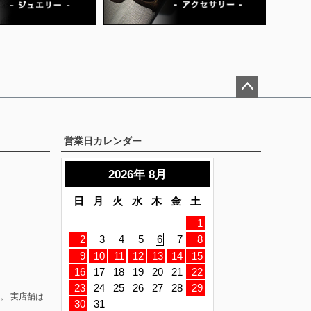
ペー
ジト
ップ
営業日カレンダー
へ
。 実店舗は