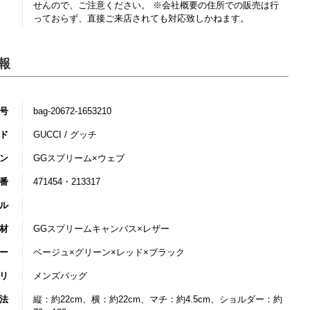
せんので、ご注意ください。 ※会社概要の住所での販売は行
っておらず、直接ご来店されても対応致しかねます。
報
号
bag-20672-1653210
ド
GUCCI / グッチ
ン
GGスプリーム×ウェブ
番
471454・213317
ル
材
GGスプリームキャンバス×レザー
ー
ベージュ×グリーン×レッド×ブラック
リ
メンズバッグ
法
縦：約22cm、横：約22cm、マチ：約4.5cm、ショルダー：約