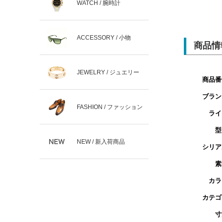
WATCH / 腕時計
ACCESSORY / 小物
商品情
JEWELRY / ジュエリー
商品番
ブラン
FASHION / ファッション
ライ
型
NEW / 新入荷商品
シリア
素
カラ
カテゴ
寸