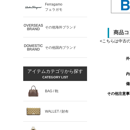
Ferragamo
フェラガモ
その他海外ブランド
商品コ
<こちらは中古
その他国内ブランド
外
アイテムカテゴリから探す
内
CATEGORY LIST
備
BAG / 鞄
その他注意事
WALLET / 財布