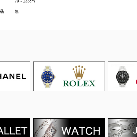
79～133cm
品
無