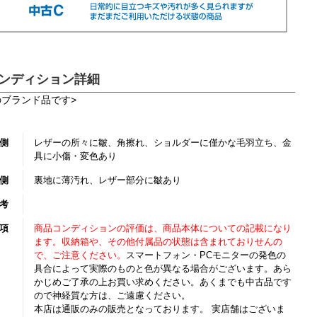
ンディション詳細
のブランド品です>
側
レザーの所々に皺、角擦れ、ショルダーに僅かな毛羽立ち、金
具に小傷・変色あり
側
裏地に薄汚れ、レザー部分に皺あり
考
項
商品コンディションの評価は、商品本体についての記載になり
ます。収納箱や、その他付属品の状態は含まれておりせんの
で、ご注意ください。
スマートフォン・PCモニターの発色の
具合によって実際のものと色が異なる場合がございます。あら
かじめご了承の上お買い求めください。あくまでも中古品です
ので神経質な方は、ご遠慮ください。
本店は通販のみの販売となっております。 実店舗はございま