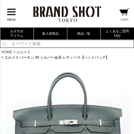
CART
MENU
おすすめ
よくあるご質問
新入荷商品
商品一覧
アイテム
FAQ
当店厳選ブランドバック
HOME
エルメス
エルメス バーキン 40 シルバー金具 レディース【ハンドバッグ】
当店厳選ブランドジュエリー
当店厳選ブランドウォッチ
ブランドリングコレクション