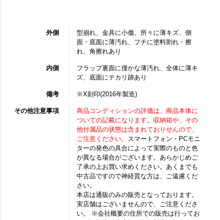
外側
型崩れ、金具に小傷、所々に薄キズ、側
面・底面に薄汚れ、フチに塗料割れ・擦
れ、角擦れあり
内側
フラップ裏面に僅かな薄汚れ、全体に薄キ
ズ、底面にテカリ跡あり
備考
※X刻印(2016年製造)
その他注意事項
商品コンディションの評価は、商品本体に
ついての記載になります。収納箱や、その
他付属品の状態は含まれておりせんので、
ご注意ください。
スマートフォン・PCモニ
ターの発色の具合によって実際のものと色
が異なる場合がございます。あらかじめご
了承の上お買い求めください。あくまでも
中古品ですので神経質な方は、ご遠慮くだ
さい。
本店は通販のみの販売となっております。
実店舗はございませんので、ご注意くださ
い。 ※会社概要の住所での販売は行ってお