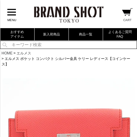
CART
MENU
おすすめ
よくあるご質問
新入荷商品
商品一覧
アイテム
FAQ
当店厳選ブランドバック
HOME
エルメス
エルメス ポケット コンパクト シルバー金具 ケリー レディース【コインケー
当店厳選ブランドジュエリー
ス】
当店厳選ブランドウォッチ
ブランドリングコレクション