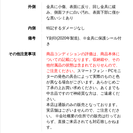
外側
金具に小傷、表面に反り、回し金具に緩
み、側面フチに白い汚れ、表面下部に僅か
な黒いシミあり
内側
特記するダメージなし
備考
Y刻印(2020年製造)、※金具に保護シール付
き
その他注意事項
商品コンディションの評価は、商品本体に
ついての記載になります。収納箱や、その
他付属品の状態は含まれておりせんので、
ご注意ください。
スマートフォン・PCモニ
ターの発色の具合によって実際のものと色
が異なる場合がございます。あらかじめご
了承の上お買い求めください。あくまでも
中古品ですので神経質な方は、ご遠慮くだ
さい。
本店は通販のみの販売となっております。
実店舗はございませんので、ご注意くださ
い。 ※会社概要の住所での販売は行ってお
らず、直接ご来店されても対応致しかねま
す。