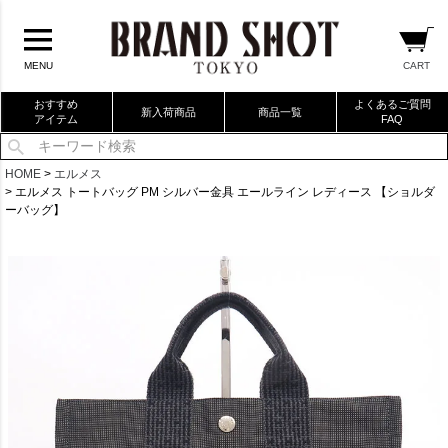
CART
MENU
おすすめ
よくあるご質問
新入荷商品
商品一覧
アイテム
FAQ
当店厳選ブランドバック
HOME
エルメス
エルメス トートバッグ PM シルバー金具 エールライン レディース 【ショルダ
当店厳選ブランドジュエリー
ーバッグ】
当店厳選ブランドウォッチ
ブランドリングコレクション