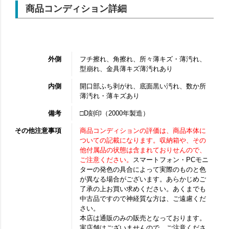
商品コンディション詳細
外側
フチ擦れ、角擦れ、所々薄キズ・薄汚れ、
型崩れ、金具薄キズ薄汚れあり
内側
開口部ふち剥がれ、底面黒い汚れ、数か所
薄汚れ・薄キズあり
備考
□D刻印（2000年製造）
その他注意事項
商品コンディションの評価は、商品本体に
ついての記載になります。収納箱や、その
他付属品の状態は含まれておりせんので、
ご注意ください。
スマートフォン・PCモニ
ターの発色の具合によって実際のものと色
が異なる場合がございます。あらかじめご
了承の上お買い求めください。あくまでも
中古品ですので神経質な方は、ご遠慮くだ
さい。
本店は通販のみの販売となっております。
実店舗はございませんので、ご注意くださ