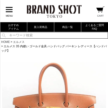
CART
MENU
おすすめ
よくあるご質問
新入荷商品
商品一覧
アイテム
FAQ
当店厳選ブランドバック
HOME
エルメス
エルメス 35 内縫い ゴールド金具 ハンドバッグ バーキン レディース【ハンドバ
当店厳選ブランドジュエリー
ッグ】
当店厳選ブランドウォッチ
ブランドリングコレクション