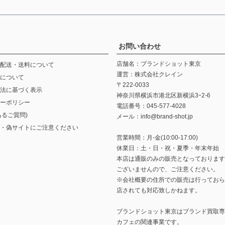
お問い合わせ
店舗名：ブランドショット東京
配送・送料について
運営：株式会社クレイン
について
〒222-0033
法に基づく表示
神奈川県横浜市港北区新横浜3ｰ2-6
ーポリシー
電話番号：045-577-4028
あるご質問)
メール：info@brand-shot.jp
・偽サイトにご注意ください
営業時間：月-金(10:00-17:00)
休業日：土・日・祝・夏季・年末年始
本店は通販のみの販売となっております
ございませんので、ご注意ください。
※会社概要の住所での販売は行っておら
店されても対応致しかねます。
ブランドショット東京は
ブランド買取専
カフェ
の関連事業です。