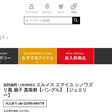
マイページ
ログイン
カート
FAQ
！ -
エルメス エマイユ シノワズ
送料無料 / HERMES
リ風 扇子 真珠柄【バングル】【ジュエリ
ー】
商品番号
ubr-23395-984779
当店通常価格
¥
24,800