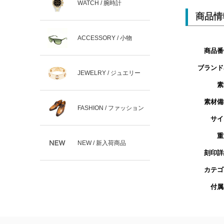
WATCH / 腕時計
商品情
ACCESSORY / 小物
商品番
ブランド
JEWELRY / ジュエリー
素
素材備
FASHION / ファッション
サイ
重
NEW / 新入荷商品
刻印詳
カテゴ
付属