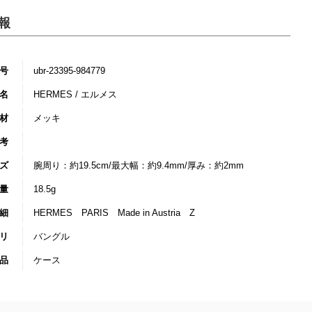
報
号
ubr-23395-984779
名
HERMES / エルメス
材
メッキ
考
ズ
腕周り：約19.5cm/最大幅：約9.4mm/厚み：約2mm
量
18.5g
細
HERMES PARIS Made in Austria Z
リ
バングル
品
ケース