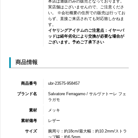
本店は通販のみの販売となっております。
実店舗はございませんので、ご注意くださ
い。 ※会社概要の住所での販売は行ってお
らず、直接ご来店されても対応致しかねま
す。
イヤリングアイテムのご注意点：イヤーパ
ッドは経年劣化により交換が必要な場合が
ございます。予めご了承下さい
商品情報
商品番号
ubr-23575-958457
ブランド名
Salvatore Ferragamo / サルヴァトーレ フェ
ラガモ
素材
メッキ
素材備考
レザー
サイズ
腕周り：約18cm/最大幅：約10.2mm/ストラ
ップ幅：約6.5mm