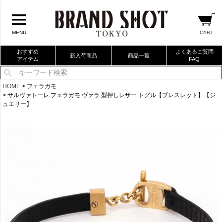
CART
MENU
おすすめ
よくあるご質問
新入荷商品
商品一覧
アイテム
FAQ
当店厳選ブランドバック
HOME
フェラガモ
サルヴァトーレ フェラガモ ヴァラ 型押しレザー トグル【ブレスレット】【ジ
当店厳選ブランドジュエリー
ュエリー】
当店厳選ブランドウォッチ
ブランドリングコレクション