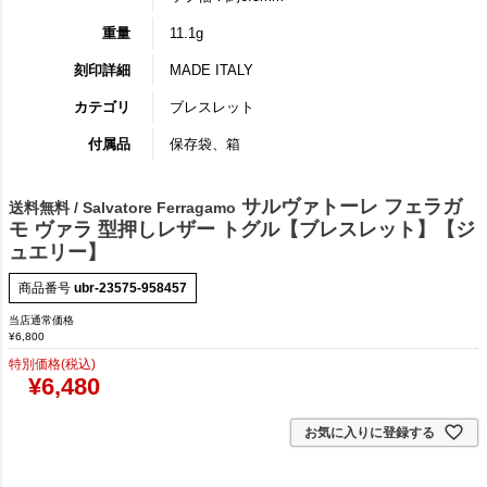
重量
11.1g
刻印詳細
MADE ITALY
カテゴリ
ブレスレット
付属品
保存袋、箱
サルヴァトーレ フェラガ
送料無料 / Salvatore Ferragamo
モ ヴァラ 型押しレザー トグル【ブレスレット】【ジ
ュエリー】
商品番号
ubr-23575-958457
当店通常価格
¥
6,800
特別価格(税込)
¥
6,480
お気に入りに登録する