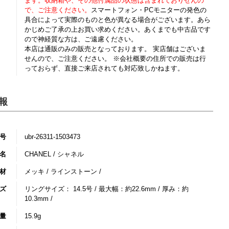
ます。収納箱や、その他付属品の状態は含まれておりせんの
で、ご注意ください。
スマートフォン・PCモニターの発色の
具合によって実際のものと色が異なる場合がございます。あら
かじめご了承の上お買い求めください。あくまでも中古品です
ので神経質な方は、ご遠慮ください。
本店は通販のみの販売となっております。 実店舗はございま
せんので、ご注意ください。 ※会社概要の住所での販売は行
っておらず、直接ご来店されても対応致しかねます。
報
号
ubr-26311-1503473
名
CHANEL / シャネル
材
メッキ / ラインストーン /
ズ
リングサイズ： 14.5号 / 最大幅：約22.6mm / 厚み：約
10.3mm /
量
15.9g