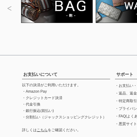
お支払いについて
サポート
以下の決済がご利用いただけます。
・お支払い・
・Amazon Pay
・返品、返金
・クレジットカード決済
・特定商取引
・代金引換
・プライバシ
・銀行振込(前払い)
・FAQ(よく
・分割払い（ジャックスショッピングクレジット）
・悪質サイト
詳しくは
こちら
をご確認ください。