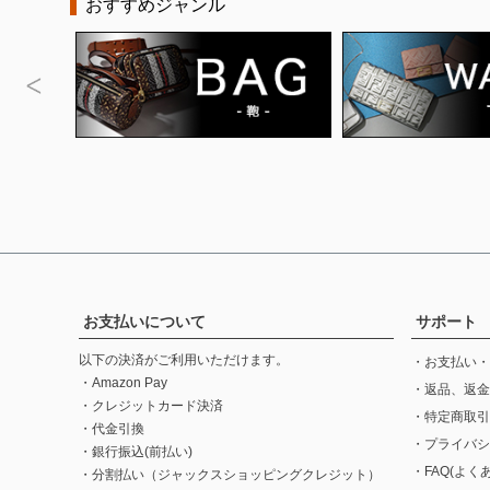
おすすめジャンル
お支払いについて
サポート
以下の決済がご利用いただけます。
・お支払い・
・Amazon Pay
・返品、返金
・クレジットカード決済
・特定商取引
・代金引換
・プライバシ
・銀行振込(前払い)
・FAQ(よく
・分割払い（ジャックスショッピングクレジット）