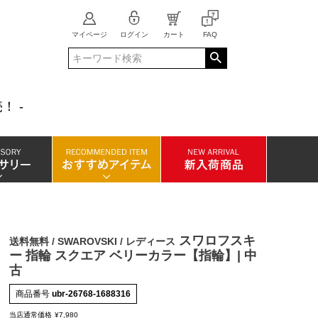
マイページ
ログイン
カート
FAQ
！ -
スワロフスキ
送料無料 / SWAROVSKI / レディース
ー 指輪 スクエア ベリーカラー【指輪】| 中
古
商品番号
ubr-26768-1688316
当店通常価格
¥
7,980