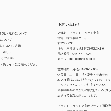
お問い合わせ
店舗名：ブランドショット東京
配送・送料について
運営：株式会社クレイン
について
〒222-0033
法に基づく表示
神奈川県横浜市港北区新横浜3ｰ2-6
ーポリシー
電話番号：045-577-4028
あるご質問)
メール：info@brand-shot.jp
・偽サイトにご注意ください
営業時間：月-金(10:00-17:00)
休業日：土・日・祝・夏季・年末年始
本店は通販のみの販売となっております
ございませんので、ご注意ください。
※会社概要の住所での販売は行っておら
店されても対応致しかねます。
ブランドショット東京は
ブランド買取専
カフェ
の関連事業です。