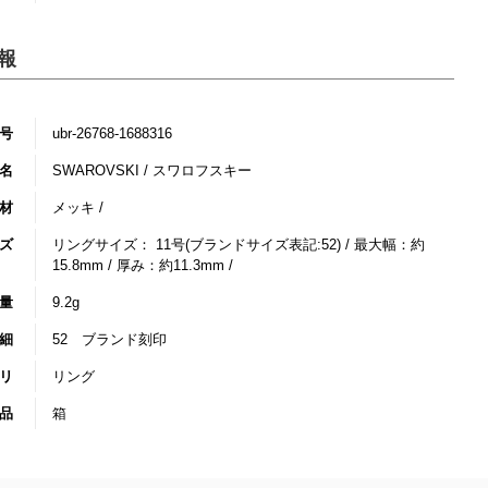
報
号
ubr-26768-1688316
名
SWAROVSKI / スワロフスキー
材
メッキ /
ズ
リングサイズ： 11号(ブランドサイズ表記:52) / 最大幅：約
15.8mm / 厚み：約11.3mm /
量
9.2g
細
52 ブランド刻印
リ
リング
品
箱