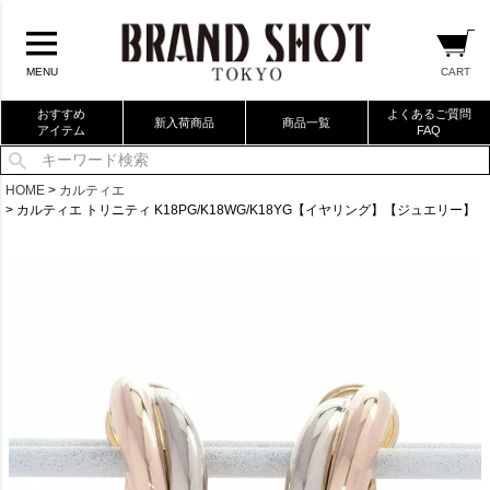
CART
MENU
おすすめ
よくあるご質問
新入荷商品
商品一覧
アイテム
FAQ
当店厳選ブランドバック
HOME
カルティエ
カルティエ トリニティ K18PG/K18WG/K18YG【イヤリング】【ジュエリー】
当店厳選ブランドジュエリー
当店厳選ブランドウォッチ
ブランドリングコレクション