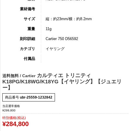
素材備考
サイズ
縦：約23mm/横：約8.2mm
重量
11g
刻印詳細
Cartier 750 D56592
カテゴリ
イヤリング
付属品
カルティエ トリニティ
送料無料 / Cartier
K18PG/K18WG/K18YG【イヤリング】【ジュエリ
ー】
商品番号
ubr-25559-1232842
当店通常価格
¥
299,800
特別価格(税込)
¥
284,800