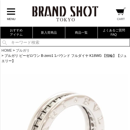
CART
MENU
おすすめ
よくあるご質問
新入荷商品
商品一覧
アイテム
FAQ
当店厳選ブランドバック
HOME
ブルガリ
ブルガリ ビーゼロワン B-zero1 1バウンド フルダイヤ K18WG 【指輪】【ジュ
当店厳選ブランドジュエリー
エリー】
当店厳選ブランドウォッチ
ブランドリングコレクション