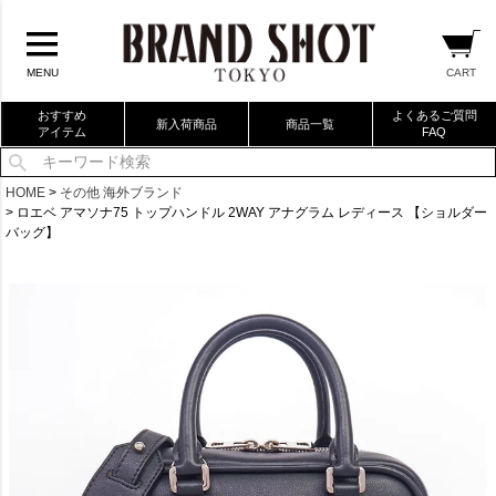
CART
MENU
おすすめ
よくあるご質問
新入荷商品
商品一覧
アイテム
FAQ
当店厳選ブランドバック
HOME
その他 海外ブランド
ロエベ アマソナ75 トップハンドル 2WAY アナグラム レディース 【ショルダー
当店厳選ブランドジュエリー
バッグ】
当店厳選ブランドウォッチ
ブランドリングコレクション