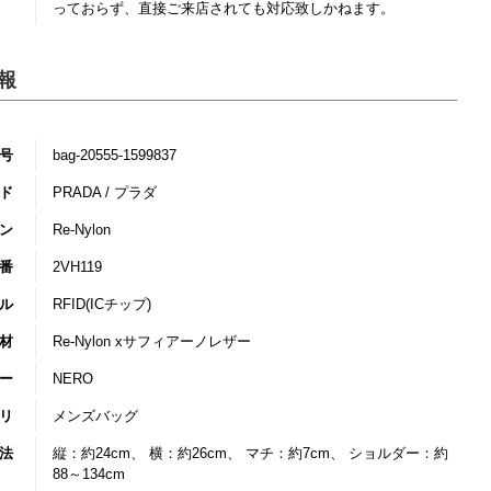
っておらず、直接ご来店されても対応致しかねます。
報
号
bag-20555-1599837
ド
PRADA / プラダ
ン
Re-Nylon
番
2VH119
ル
RFID(ICチップ)
材
Re-Nylon xサフィアーノレザー
ー
NERO
リ
メンズバッグ
法
縦：約24cm、 横：約26cm、 マチ：約7cm、 ショルダー：約
88～134cm