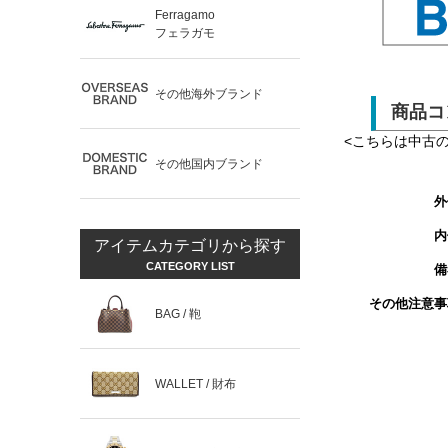
Ferragamo
フェラガモ
その他海外ブランド
商品コ
<こちらは中古
その他国内ブランド
外
内
アイテムカテゴリから探す
CATEGORY LIST
備
その他注意事
BAG / 鞄
WALLET / 財布