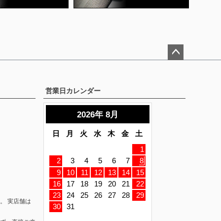
ペー
ジト
ップ
営業日カレンダー
へ
。 実店舗は