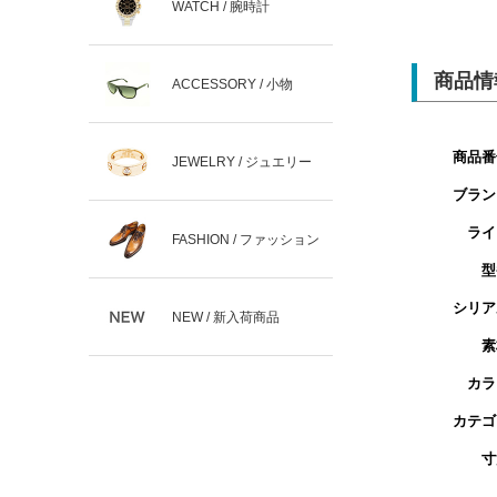
WATCH / 腕時計
商品情
ACCESSORY / 小物
商品番
JEWELRY / ジュエリー
ブラン
ライ
FASHION / ファッション
型
シリア
NEW / 新入荷商品
素
カラ
カテゴ
寸