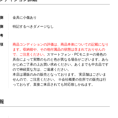
側
金具に小傷あり
側
特記するべきダメージなし
考
項
商品コンディションの評価は、商品本体についての記載になり
ます。収納箱や、その他付属品の状態は含まれておりせんの
で、ご注意ください。
スマートフォン・PCモニターの発色の
具合によって実際のものと色が異なる場合がございます。あら
かじめご了承の上お買い求めください。あくまでも中古品です
ので神経質な方は、ご遠慮ください。
本店は通販のみの販売となっております。 実店舗はございま
せんので、ご注意ください。 ※会社概要の住所での販売は行
っておらず、直接ご来店されても対応致しかねます。
報