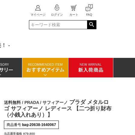
マイページ
ログイン
カート
FAQ
！ -
プラダ メタルロ
送料無料 / PRADA / サフィアーノ
ゴ サフィアーノ レディース 【二つ折り財布
（小銭入れあり）】
商品番号
bag-20638-1640067
当店通常価格
¥
79,800