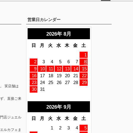
ペー
ジト
ップ
営業日カレンダー
へ
。 実店舗は
ず、直接ご来
門店ジュエル
エルカフェ
ま