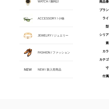
WATCH / 腕時計
商品番
ブラン
ライ
ACCESSORY / 小物
型
シリア
JEWELRY / ジュエリー
素
カラ
FASHION / ファッション
カテゴ
寸
NEW / 新入荷商品
付属