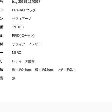
号
bag-20638-1640067
ド
PRADA / プラダ
ン
サフィアーノ
番
1ML018
ル
RFID(ICチップ)
材
サフィアーノレザー
ー
NERO
リ
レディース財布
法
縦：約9.5cm、 横：約12cm、 マチ：約3cm
品
無