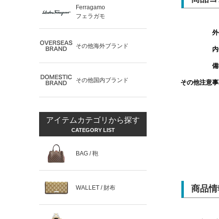
Ferragamo
フェラガモ
外
その他海外ブランド
内
備
その他国内ブランド
その他注意事
アイテムカテゴリから探す
CATEGORY LIST
BAG / 鞄
商品情
WALLET / 財布