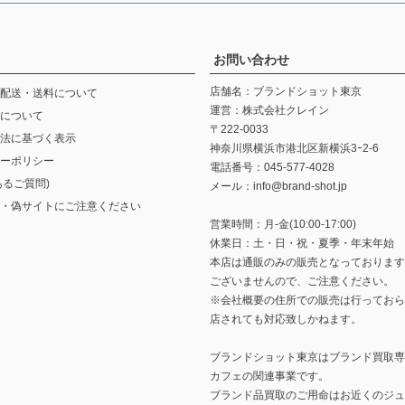
お問い合わせ
店舗名：ブランドショット東京
配送・送料について
運営：株式会社クレイン
について
〒222-0033
法に基づく表示
神奈川県横浜市港北区新横浜3ｰ2-6
ーポリシー
電話番号：045-577-4028
あるご質問)
メール：info@brand-shot.jp
・偽サイトにご注意ください
営業時間：月-金(10:00-17:00)
休業日：土・日・祝・夏季・年末年始
本店は通販のみの販売となっております
ございませんので、ご注意ください。
※会社概要の住所での販売は行っておら
店されても対応致しかねます。
ブランドショット東京は
ブランド買取専
カフェ
の関連事業です。
ブランド品買取のご用命はお近くの
ジュ