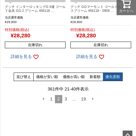
グッチ インターロッキングG 6連 ゴール
グッチ GGマーモント ゴールド金具 GG
カートへ
ド金具 GGスプリーム 456118 …
スプリーム 456118・0959 …
当店通常価格
当店通常価格
¥
29,800
¥
29,800
特別価格(税込)
特別価格(税込)
¥
28,280
¥
28,280
在庫切れ
在庫切れ
詳細を見る
詳細を見る
並び替え
価格が安い順
価格が高い順
新着順
優先度順
361
件中
21
-
40
件表示
1
2
3
…
19