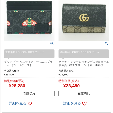
送料無料 / GUCCI / GGスプリーム
送料無料 / GUCCI / GGスプリーム
グッチ ビー ベスティアリー GGスプリ
グッチ インターロッキングG 6連 ゴール
ーム 【カードケース】
ド金具 GGスプリーム 【キーホルダ …
当店通常価格
当店通常価格
¥
29,800
¥
24,800
特別価格(税込)
特別価格(税込)
¥
28,280
¥
23,480
在庫切れ
在庫切れ
詳細を見る
詳細を見る