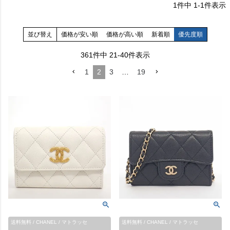
1
件中
1
-
1
件表示
並び替え
価格が安い順
価格が高い順
新着順
優先度順
361
件中
21
-
40
件表示
1
2
3
…
19
送料無料 / CHANEL / マトラッセ
送料無料 / CHANEL / マトラッセ