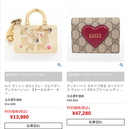
送料無料 / LOUIS VUITTON / …
送料無料 / GUCCI / GGスプリーム
ルイ ヴィトン ポルトクレ・スピーディ
グッチ ハート モチーフ付き カードケー
アンクルージョン 【キーホルダー・キ
ス ウォレット GGスプリーム レディ …
ー …
当店通常価格
当店通常価格
¥
49,800
¥
14,800
特別価格(税込)
特別価格(税込)
¥
47,280
¥
13,980
在庫切れ
在庫切れ