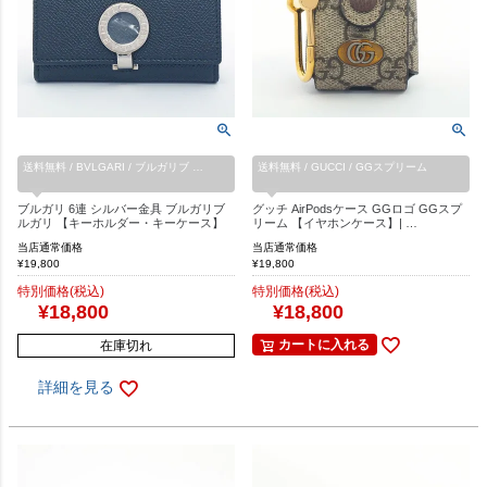
送料無料 / BVLGARI / ブルガリブ …
送料無料 / GUCCI / GGスプリーム
ブルガリ 6連 シルバー金具 ブルガリブ
グッチ AirPodsケース GGロゴ GGスプ
ルガリ 【キーホルダー・キーケース】
リーム 【イヤホンケース】| …
当店通常価格
当店通常価格
¥
19,800
¥
19,800
特別価格(税込)
特別価格(税込)
¥
18,800
¥
18,800
カートに入れる
在庫切れ
詳細を見る