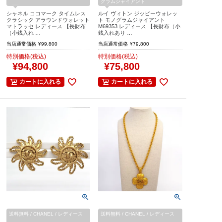
グラムジャイアント
シャネル ココマーク タイムレス
ルイ ヴィトン ジッピーウォレッ
クラシック アラウンドウォレット
ト モノグラムジャイアント
マトラッセ レディース 【長財布
M69353 レディース 【長財布（小
（小銭入れ …
銭入れあり …
当店通常価格
¥
99,800
当店通常価格
¥
79,800
特別価格(税込)
特別価格(税込)
¥
94,800
¥
75,800
カートに入れる
カートに入れる
送料無料 / CHANEL / レディース
送料無料 / CHANEL / レディース