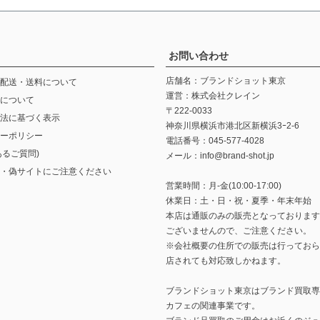
お問い合わせ
店舗名：ブランドショット東京
配送・送料について
運営：株式会社クレイン
について
〒222-0033
法に基づく表示
神奈川県横浜市港北区新横浜3ｰ2-6
ーポリシー
電話番号：045-577-4028
あるご質問)
メール：info@brand-shot.jp
・偽サイトにご注意ください
営業時間：月-金(10:00-17:00)
休業日：土・日・祝・夏季・年末年始
本店は通販のみの販売となっております
ございませんので、ご注意ください。
※会社概要の住所での販売は行っておら
店されても対応致しかねます。
ブランドショット東京は
ブランド買取専
カフェ
の関連事業です。