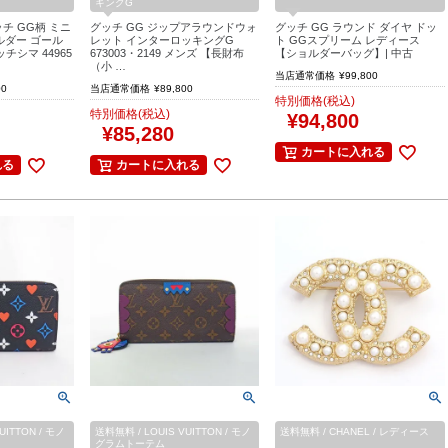
キングG
チ GG柄 ミニ
グッチ GG ジップアラウンドウォ
グッチ GG ラウンド ダイヤ ドッ
ョルダー ゴール
レット インターロッキングG
ト GGスプリーム レディース
チシマ 44965
673003・2149 メンズ 【長財布
【ショルダーバッグ】| 中古
（小 …
当店通常価格
¥
99,800
00
当店通常価格
¥
89,800
特別価格(税込)
特別価格(税込)
¥
94,800
¥
85,280
カートに入れる
れる
カートに入れる
UITTON / モノ
送料無料 / LOUIS VUITTON / モノ
送料無料 / CHANEL / レディース
グラムトーテム