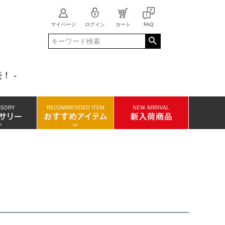
マイページ
ログイン
カート
FAQ
！ -