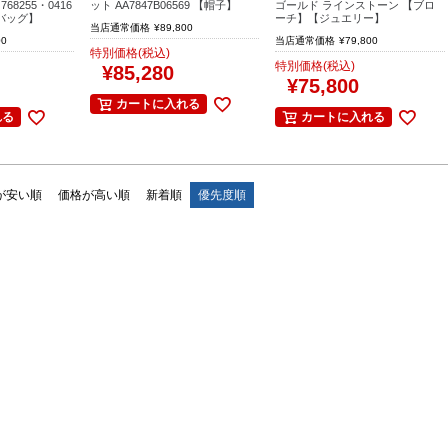
68255・0416
ット AA7847B06569 【帽子】
ゴールド ラインストーン 【ブロ
バッグ】
ーチ】【ジュエリー】
当店通常価格
¥
89,800
00
当店通常価格
¥
79,800
特別価格(税込)
特別価格(税込)
¥
85,280
¥
75,800
カートに入れる
れる
カートに入れる
が安い順
価格が高い順
新着順
優先度順