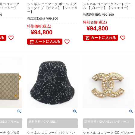
柄 ココマーク
シャネル ココマーク ボール スタ
シャネル ココマーク ハートデニ
ジュエリー】
ッドタイプ 【ピアス】【ジュエリ
ム 【ブローチ】【ジュエリー】
ー】
00
当店通常価格
¥
99,800
当店通常価格
¥
99,800
特別価格(税込)
特別価格(税込)
¥
94,800
¥
94,800
れる
カートに入れる
カートに入れる
 / GGスプリーム
送料無料 / CHANEL /
送料無料 / CHANEL / レディース
ーチ ダブルG
シャネル ココマーク バケットハ
シャネル ココマーク CC ビジュー