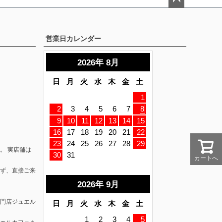
ペー
ジト
ップ
営業日カレンダー
へ
。 実店舗は
カートへ
ず、直接ご来
門店ジュエル