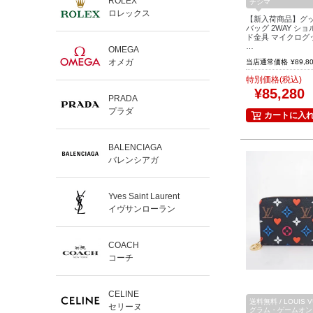
ROLEX
チシマ
ロレックス
【新入荷商品】グッ
バッグ 2WAY シ
ド金具 マイクログッ
…
OMEGA
オメガ
当店通常価格
¥
89,8
特別価格(税込)
¥
85,280
PRADA
プラダ
カートに入
BALENCIAGA
バレンシアガ
Yves Saint Laurent
イヴサンローラン
COACH
コーチ
CELINE
送料無料 / LOUIS V
セリーヌ
グラム・ゲームオン