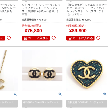
ッピーウォレッ
ルイ ヴィトン ジッピーウォレッ
【新入荷商品】シャネル ココマー
ームオン レデ
ト モノグラムトーテム レディー
ク パール×ビジュー フェイクパー
小銭入れあ
ス 【長財布（小銭入れあり）】|
ル ラインストーン【ブローチ】
中古
【ジュエリー …
00
当店通常価格
¥
79,800
当店通常価格
¥
94,800
特別価格(税込)
特別価格(税込)
¥
75,800
¥
89,800
れる
カートに入れる
カートに入れる
L / レディース
送料無料 / CHANEL / レディース
送料無料 / CHANEL / レディース