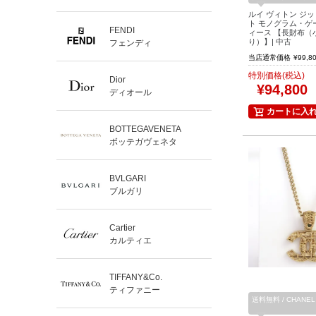
ルイ ヴィトン ジ
ト モノグラム・ゲ
FENDI
ィース 【長財布（
り）】| 中古
フェンディ
当店通常価格
¥
99,8
特別価格(税込)
Dior
¥
94,800
ディオール
カートに入
BOTTEGAVENETA
ボッテガヴェネタ
BVLGARI
ブルガリ
Cartier
カルティエ
TIFFANY&Co.
ティファニー
送料無料 / CHANE