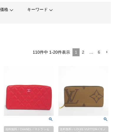
価格
キーワード
110
件中
1
-
20
件表示
1
2
…
6
送料無料 / CHANEL / マトラッセ
送料無料 / LOUIS VUITTON / モノ