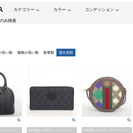
カテゴリー
カラー
コンディション
のみ検索
が安い順
価格が高い順
新着順
優先度順
 / マイクログッ
送料無料 / GUCCI / インターロッ
送料無料 / GUCCI / GGスプリーム