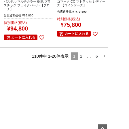
パステル マルチカラー 樹脂/プラ
コマーク CC マトラッセ レディー
スチック フェイクパール 【ブロ
ス 【コインケース】
ーチ】 …
当店通常価格
¥
79,800
当店通常価格
¥
99,800
特別価格(税込)
特別価格(税込)
¥
75,800
¥
94,800
カートに入れる
カートに入れる
110
件中
1
-
20
件表示
1
2
…
6