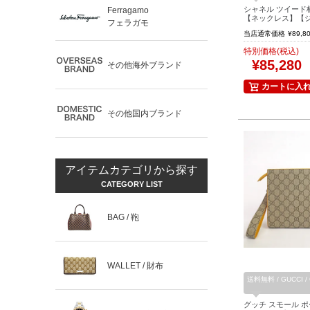
シャネル ツイード
Ferragamo
【ネックレス】【
フェラガモ
当店通常価格
¥
89,8
特別価格(税込)
¥
85,280
その他海外ブランド
カートに入
その他国内ブランド
アイテムカテゴリから探す
CATEGORY LIST
BAG / 鞄
WALLET / 財布
送料無料 / GUCCI
グッチ スモール ポ