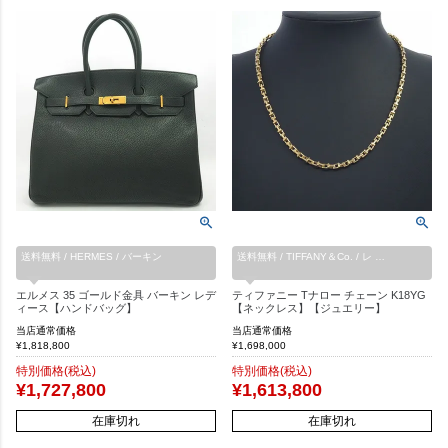
送料無料 / HERMES / バーキン
送料無料 / TIFFANY＆Co. / レ …
エルメス 35 ゴールド金具 バーキン レデ
ティファニー Tナロー チェーン K18YG
ィース【ハンドバッグ】
【ネックレス】【ジュエリー】
当店通常価格
当店通常価格
¥
1,818,800
¥
1,698,000
特別価格(税込)
特別価格(税込)
¥
1,727,800
¥
1,613,800
在庫切れ
在庫切れ