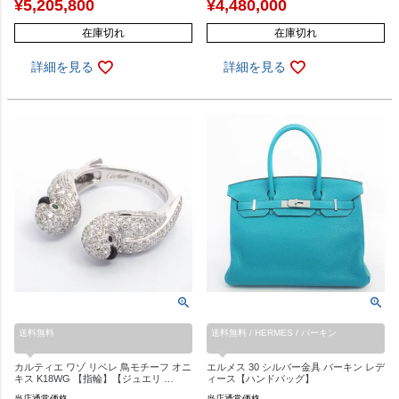
¥
5,205,800
¥
4,480,000
在庫切れ
在庫切れ
詳細を見る
詳細を見る
送料無料
送料無料 / HERMES / バーキン
カルティエ ワゾ リベレ 鳥モチーフ オニ
エルメス 30 シルバー金具 バーキン レデ
キス K18WG 【指輪】【ジュエリ …
ィース【ハンドバッグ】
当店通常価格
当店通常価格