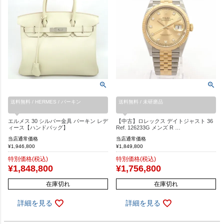
送料無料 / HERMES / バーキン
送料無料 / 未研磨品
エルメス 30 シルバー金具 バーキン レデ
【中古】ロレックス デイトジャスト 36
ィース【ハンドバッグ】
Ref. 126233G メンズ R …
当店通常価格
当店通常価格
¥
1,946,800
¥
1,849,800
特別価格(税込)
特別価格(税込)
¥
1,848,800
¥
1,756,800
在庫切れ
在庫切れ
詳細を見る
詳細を見る